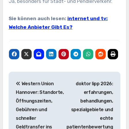
Ja, besonders für Stadt- und Pendlerverkehr.
Sie können auch lesen:
internet und tv:
Welche Anbieter Gibt Es?
Post
Western Union
doktor lipp 2026:
navigation
Hannover: Standorte,
erfahrungen,
Öffnungszeiten,
behandlungen,
Gebühren und
spezialgebiete und
schneller
echte
Geldtransfer ins
patientenbewertung